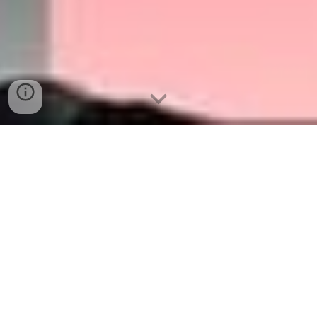
INFORMACION DEL EVENTO
FORMULARIO DE REGISTRO
🧑‍💻
EVENTO EXCLUSIVAMENTE
PRESENCIAL GRATUITO
🧑‍💻